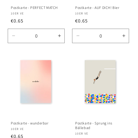
Postkarte - PERFECT MATCH
Postkarte - AUF DICH! Bier
Anbieter:
10ER VE
Anbieter:
10ER VE
Normaler
€0.65
Normaler
€0.65
Preis
Preis
Verringere
Erhöhe
Verringere
Erhö
die
die
die
die
Menge
Menge
Menge
Meng
für
für
für
für
Default
Default
Default
Defau
Title
Title
Title
Title
Postkarte - wunderbar
Postkarte - Sprung ins
Bällebad
Anbieter:
10ER VE
Anbieter:
10ER VE
Normaler
€0.65