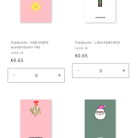
Postkarte - HAB EINEN
Postkarte - LASS KNACKEN
wunderbaren TAG
Anbieter:
10ER VE
Anbieter:
10ER VE
Normaler
€0.65
Normaler
€0.65
Preis
Preis
Verringere
Erhö
Verringere
Erhöhe
die
die
die
die
Menge
Meng
Menge
Menge
für
für
für
für
Default
Defau
Default
Default
Title
Title
Title
Title