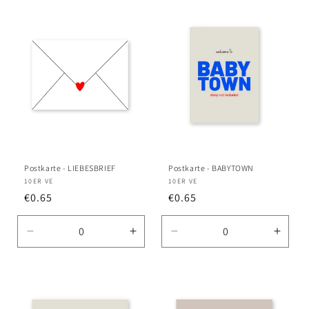
Postkarte - LIEBESBRIEF
Postkarte - BABYTOWN
Anbieter:
10ER VE
Anbieter:
10ER VE
Normaler
€0.65
Normaler
€0.65
Preis
Preis
Verringere
Erhöhe
Verringere
Erhö
die
die
die
die
Menge
Menge
Menge
Meng
für
für
für
für
Default
Default
Default
Defau