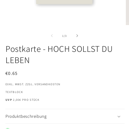
Medien
M
1
2
in
in
von
1
/
3
Modal
M
öffnen
öf
Postkarte - HOCH SOLLST DU
LEBEN
Normaler
€0.65
Preis
EXKL. MWST. ZZGL. VERSANDKOSTEN
TEXTBLOCK
UVP
2,00€ PRO STÜCK
Produktbeschreibung