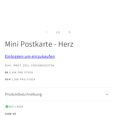
Medien
M
1
2
in
in
von
1
/
2
Modal
M
öffnen
öf
Mini Postkarte - Herz
Einloggen um einzukaufen
EXKL. MWST. ZZGL. VERSANDKOSTEN
EK
0,40€ PRO STÜCK
UVP
1,00€ PRO STÜCK
Produktbeschreibung
AUF LAGER
10ER VE