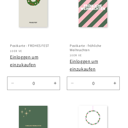
Postkarte - FROHES FEST
Postkarte - fröhliche
Weihnachten
Anbieter:
10ER VE
Anbieter:
10ER VE
Einloggen um
Einloggen um
einzukaufen
einzukaufen
Verringere
Erhöhe
Verringere
Erhö
die
die
die
die
Menge
Menge
Menge
Meng
für
für
für
für
Default
Default
Default
Defau
Title
Title
Title
Title