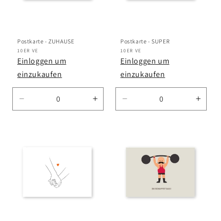
Postkarte - ZUHAUSE
Postkarte - SUPER
Anbieter:
10ER VE
Anbieter:
10ER VE
Einloggen um
Einloggen um
einzukaufen
einzukaufen
Verringere
Erhöhe
Verringere
Erhö
die
die
die
die
Menge
Menge
Menge
Meng
für
für
für
für
Default
Default
Default
Defau
Title
Title
Title
Title