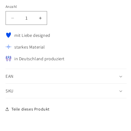
Anzahl
Anzahl
Verringere
Erhöhe
die
die
Menge
Menge
mit Liebe designed
für
für
Mini
Mini
starkes Material
Postkarte
Postkarte
-
-
in Deutschland produziert
Herz
Herz
EAN
SKU
Teile dieses Produkt