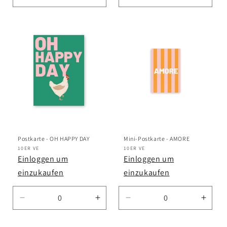
die
die
die
die
Menge
Menge
Menge
Meng
für
für
für
für
Default
Default
Default
Defau
Title
Title
Title
Title
Postkarte - OH HAPPY DAY
Mini-Postkarte - AMORE
Anbieter:
10ER VE
Anbieter:
10ER VE
Einloggen um
Einloggen um
einzukaufen
einzukaufen
Verringere
Erhöhe
Verringere
Erhö
die
die
die
die
Menge
Menge
Menge
Meng