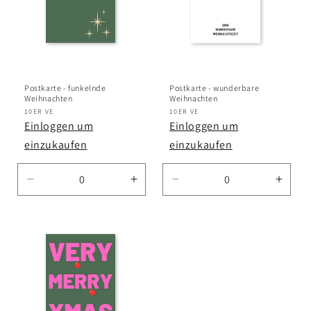
Postkarte - funkelnde
Postkarte - wunderbare
Weihnachten
Weihnachten
Anbieter:
10ER VE
Anbieter:
10ER VE
Einloggen um
Einloggen um
einzukaufen
einzukaufen
Verringere
Erhöhe
Verringere
Erhö
die
die
die
die
Menge
Menge
Menge
Meng
für
für
für
für
Default
Default
Default
Defau
Title
Title
Title
Title