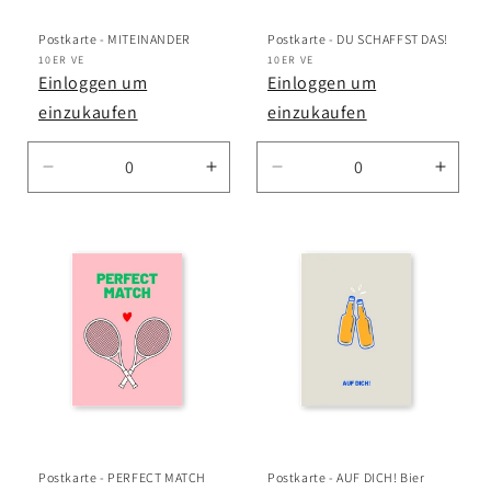
Postkarte - MITEINANDER
Postkarte - DU SCHAFFST DAS!
Anbieter:
10ER VE
Anbieter:
10ER VE
Einloggen um
Einloggen um
einzukaufen
einzukaufen
Verringere
Erhöhe
Verringere
Erhö
die
die
die
die
Menge
Menge
Menge
Meng
für
für
für
für
Default
Default
Default
Defau
Title
Title
Title
Title
Postkarte - PERFECT MATCH
Postkarte - AUF DICH! Bier