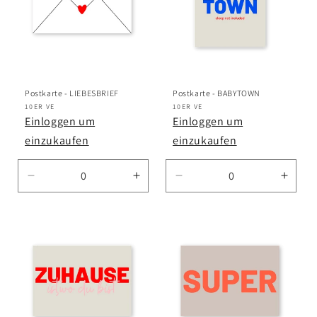
Postkarte - LIEBESBRIEF
Postkarte - BABYTOWN
Anbieter:
10ER VE
Anbieter:
10ER VE
Einloggen um
Einloggen um
einzukaufen
einzukaufen
Verringere
Erhöhe
Verringere
Erhö
die
die
die
die
Menge
Menge
Menge
Meng
für
für
für
für
Default
Default
Default
Defau
Title
Title
Title
Title