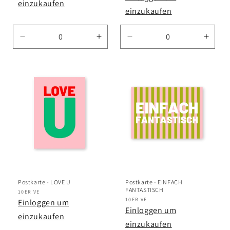
einzukaufen
einzukaufen
Verringere
Erhöhe
Verringere
Erhö
die
die
die
die
Menge
Menge
Menge
Meng
für
für
für
für
Default
Default
Default
Defau
Title
Title
Title
Title
Postkarte - LOVE U
Postkarte - EINFACH
FANTASTISCH
Anbieter:
10ER VE
Anbieter:
10ER VE
Einloggen um
Einloggen um
einzukaufen
einzukaufen