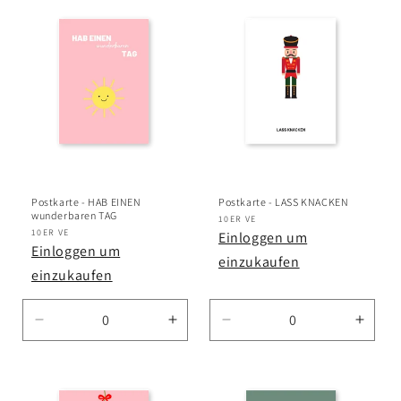
für
für
für
für
Default
Default
Default
Defau
Title
Title
Title
Title
Postkarte - HAB EINEN
Postkarte - LASS KNACKEN
wunderbaren TAG
Anbieter:
10ER VE
Anbieter:
10ER VE
Einloggen um
Einloggen um
einzukaufen
einzukaufen
Verringere
Erhöhe
Verringere
Erhö
die
die
die
die
Menge
Menge
Menge
Meng
für
für
für
für