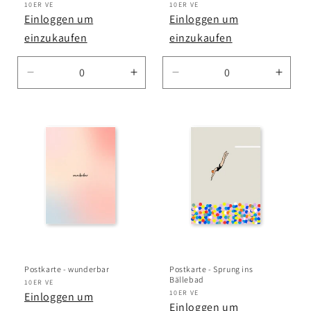
Anbieter:
10ER VE
Anbieter:
10ER VE
Einloggen um
Einloggen um
einzukaufen
einzukaufen
Verringere
Erhöhe
Verringere
Erhö
die
die
die
die
Menge
Menge
Menge
Meng
für
für
für
für
Default
Default
Default
Defau
Title
Title
Title
Title
Postkarte - wunderbar
Postkarte - Sprung ins
Bällebad
Anbieter:
10ER VE
Anbieter:
10ER VE
Einloggen um
Einloggen um